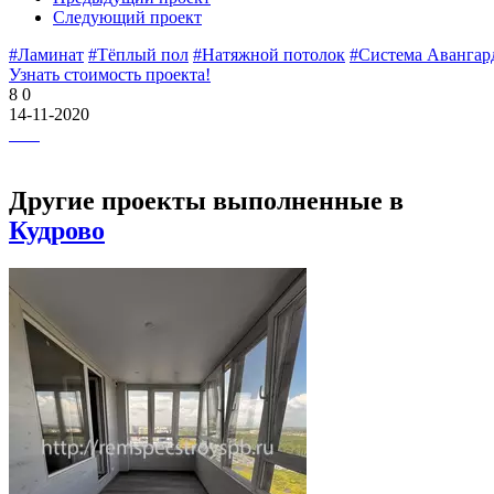
Следующий проект
#Ламинат
#Тёплый пол
#Натяжной потолок
#Система Авангар
Узнать стоимость проекта!
8
0
14-11-2020
Другие проекты выполненные в
Кудрово