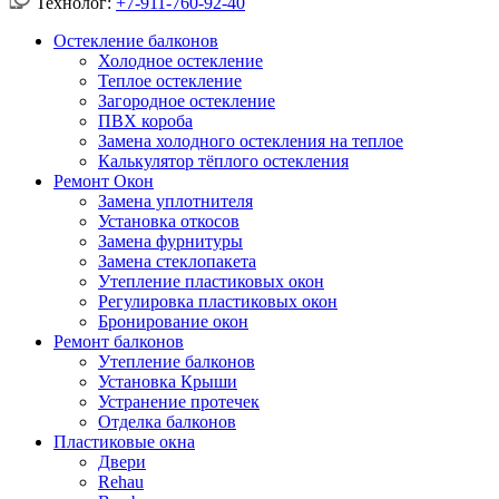
Технолог:
+7-911-760-92-40
Остекление балконов
Холодное остекление
Теплое остекление
Загородное остекление
ПВХ короба
Замена холодного остекления на теплое
Калькулятор тёплого остекления
Ремонт Окон
Замена уплотнителя
Установка откосов
Замена фурнитуры
Замена стеклопакета
Утепление пластиковых окон
Регулировка пластиковых окон
Бронирование окон
Ремонт балконов
Утепление балконов
Установка Крыши
Устранение протечек
Отделка балконов
Пластиковые окна
Двери
Rehau