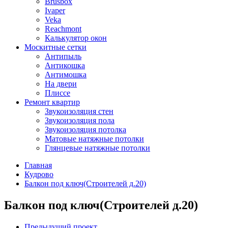
Brusbox
Ivaper
Veka
Reachmont
Калькулятор окон
Москитные сетки
Антипыль
Антикошка
Антимошка
На двери
Плиссе
Ремонт квартир
Звукоизоляция стен
Звукоизоляция пола
Звукоизоляция потолка
Матовые натяжные потолки
Глянцевые натяжные потолки
Главная
Кудрово
Балкон под ключ(Строителей д.20)
Балкон под ключ(Строителей д.20)
Предыдущий проект