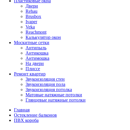
Пластиковые окна
Двери
Rehau
Brusbox
Ivaper
Veka
Reachmont
Калькулятор окон
Москитные сетки
Антипыль
Антикошка
Антимошка
На двери
Плиссе
Ремонт квартир
Звукоизоляция стен
Звукоизоляция пола
Звукоизоляция потолка
Матовые натяжные потолки
Глянцевые натяжные потолки
Главная
Остекление балконов
ПВХ короба