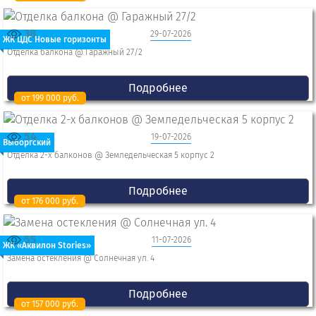
38
29-07-2026
ЖК ЦДС Новые горизонты
Отделка балкона @ Гаражный 27/2
Подробнее
от 199 000 руб.
54
19-07-2026
Выборгский
Отделка 2-x балконов @ Земледельческая 5 корпус 2
Подробнее
от 176 000 руб.
55
11-07-2026
ЖК «Аквилон Stories»
Замена остекления @ Солнечная ул. 4
Подробнее
от 157 000 руб.