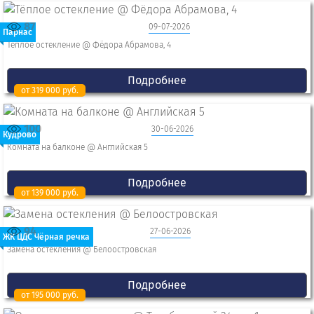
87
09-07-2026
Парнас
Тёплое остекление @ Фёдора Абрамова, 4
Подробнее
от 319 000 руб.
100
30-06-2026
Кудрово
Комната на балконе @ Английская 5
Подробнее
от 139 000 руб.
94
27-06-2026
ЖК ЦДС Чёрная речка
Замена остекления @ Белоостровская
Подробнее
от 195 000 руб.