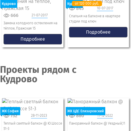
от 120 000 руб.
Кудрово
Кудрово
845
10-07-2017
666
21-07-2017
Спальня на балконе в квартире
студии под ключ
Замена холодного остекления на
тёплое, Пражская 15
Подробнее
Подробнее
Проекты рядом с
Кудрово
ЖК София
ЖК ЦДС Елизаровский
732
860
28-11-2023
11-12-2022
Теплый светлый балкон @ Ю.Шоссе
Панорамный балкон @ Уездный,11
51-3