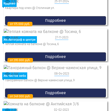
2.5K
25-01-2024
Кудрово
Квартира под ключ @ Столичная ул.
Подробнее
от 175 000 руб.
1.4K
27-11-2023
ЖК Автограф в центре
Теплая комната на балконе @ Тосина, 6
Подробнее
от 295 000 руб.
2.5K
08-04-2023
ЖК Чистое небо
Панорамный балкон @ Верхне-каменская улица, 9
Подробнее
от 249 000 руб.
2.7K
02-02-2023