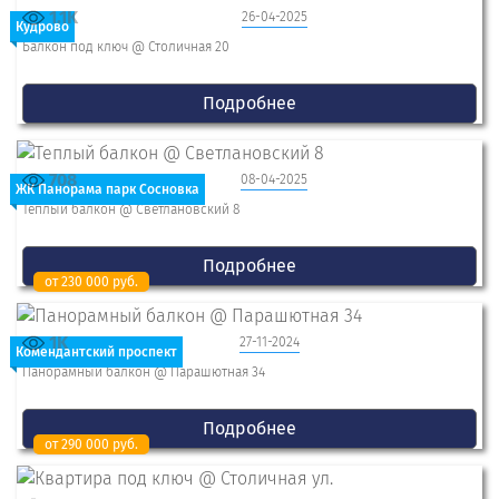
1.1K
26-04-2025
Кудрово
Балкон под ключ @ Столичная 20
Подробнее
708
08-04-2025
ЖК Панорама парк Сосновка
Теплый балкон @ Светлановский 8
Подробнее
от 230 000 руб.
1K
27-11-2024
Комендантский проспект
Панорамный балкон @ Парашютная 34
Подробнее
от 290 000 руб.