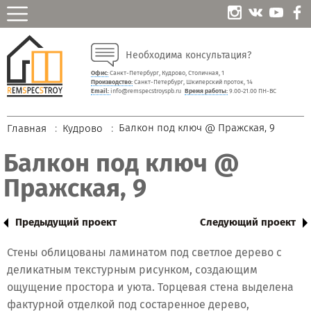
Необходима консультация?
Офис:
Санкт-Петербург, Кудрово, Столичная, 1
Производство:
Санкт-Петербург, Шкиперский проток, 14
Email:
info@remspecstroyspb.ru
Время работы:
9.00-21.00 ПН-ВС
Балкон под ключ @ Пражская, 9
Главная
Кудрово
Балкон под ключ @
Пражская, 9
Предыдущий проект
Следующий проект
Стены облицованы ламинатом под светлое дерево с
деликатным текстурным рисунком, создающим
ощущение простора и уюта. Торцевая стена выделена
фактурной отделкой под состаренное дерево,