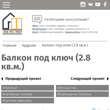
Необходима консультация?
Офис:
Санкт-Петербург, Кудрово, Столичная, 1
Производство:
Санкт-Петербург, Шкиперский проток, 14
Email:
info@remspecstroyspb.ru
Время работы:
9.00-21.00 ПН-ВС
Балкон под ключ (2.8 кв.м.)
Главная
Кудрово
Балкон под ключ (2.8
кв.м.)
Предыдущий проект
Следующий проект
#Ламинат
#Тёплый пол
#Натяжной потолок
#Совмещение балкона
#Система Авангард