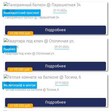
1K
27-11-2024
Комендантский проспект
Панорамный балкон @ Парашютная 34
Подробнее
от 290 000 руб.
2.5K
25-01-2024
Кудрово
Квартира под ключ @ Столичная ул.
Подробнее
от 175 000 руб.
1.4K
27-11-2023
ЖК Автограф в центре
Теплая комната на балконе @ Тосина, 6
Подробнее
от 295 000 руб.