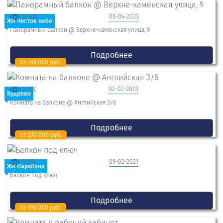
2.5K
08-04-2023
ЖК Чистое небо
Панорамный балкон @ Верхне-каменская улица, 9
Подробнее
от 249 000 руб.
2.7K
02-02-2023
Кудрово
Комната на балконе @ Английская 3/6
Подробнее
от 230 000 руб.
1.2K
09-02-2021
ЖК ПаркЛэнд
Балкон под ключ
Подробнее
от 190 000 руб.