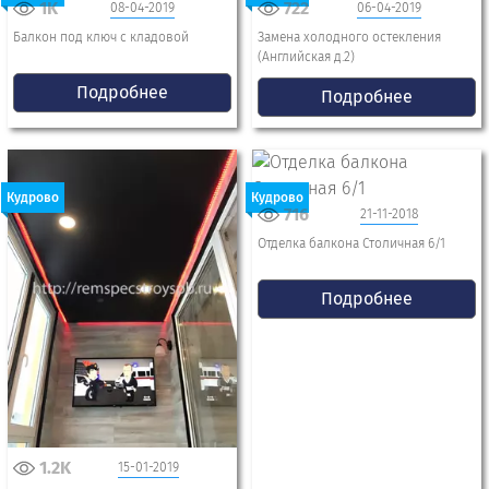
1K
722
08-04-2019
06-04-2019
Балкон под ключ с кладовой
Замена холодного остекления
(Английская д.2)
Подробнее
Подробнее
Кудрово
Кудрово
716
21-11-2018
Отделка балкона Столичная 6/1
Подробнее
1.2K
15-01-2019