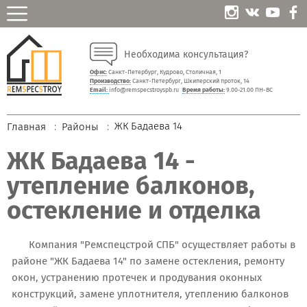
Необходима консультация?
Офис:
Санкт-Петербург, Кудрово, Столичная, 1
Производство:
Санкт-Петербург, Шкиперский проток, 14
Email:
info@remspecstroyspb.ru
Время работы:
9.00-21.00 ПН-ВС
ЖК Бадаева 14
Главная
Районы
ЖК Бадаева 14 -
утепление балконов,
остекление и отделка
Компания "Ремспецстрой СПБ" осуществляет работы в
районе "ЖК Бадаева 14" по замене остекления, ремонту
окон, устранению протечек и продувания оконных
конструкций, замене уплотнителя, утеплению балконов