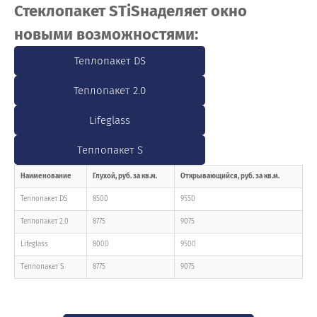
Стеклопакет STiS
наделяет окно
новыми возможностями:
Теплопакет DS
Теплопакет 2.0
Lifeglass
Тeплопакет S
Наименование
Глухой, руб. за кв.м.
Открывающийся, руб. за кв.м.
Теплопакет DS
8500
9550
Теплопакет 2.0
8775
9075
Lifeglass
8000
9500
Тeплопакет S
8775
9075