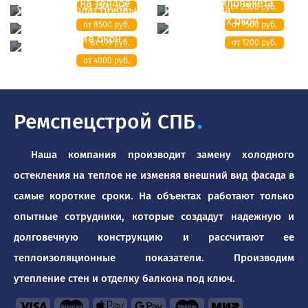
остекления на теплое
Замена стеклопакета
от 3500 руб.
от 2800 руб.
Утепление пластиковых
Регулировка
окон
пластиковых окон
от 8500 руб.
от 7500 руб.
Бронирование окон
от 199 руб.
от 1200 руб.
от 4000 руб.
Ремспецстрой СПБ
.
Наша компания производит замену холодного
остекления на теплое не изменяя внешний вид фасада в
самые короткие сроки. На объектах работают только
опытные сотрудники, которые создадут надежную и
долговечную конструкцию и рассчитают ее
теплоизоляционные показатели. Производим
утепление стен и отделку балкона под ключ.