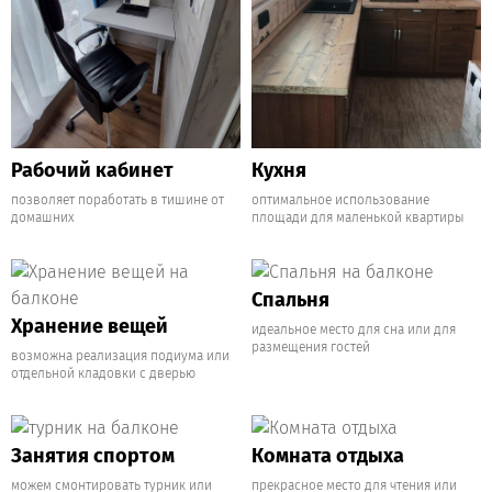
Рабочий кабинет
Кухня
позволяет поработать в тишине от
оптимальное использование
домашних
площади для маленькой квартиры
Спальня
Хранение вещей
идеальное место для сна или для
размещения гостей
возможна реализация подиума или
отдельной кладовки с дверью
Занятия спортом
Комната отдыха
можем смонтировать турник или
прекрасное место для чтения или