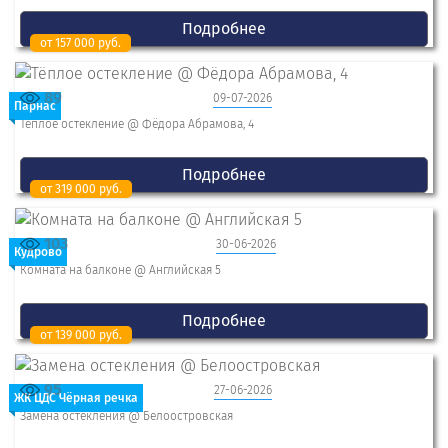
Подробнее
от 157 000 руб.
89
09-07-2026
Парнас
Тёплое остекление @ Фёдора Абрамова, 4
Подробнее
от 319 000 руб.
103
30-06-2026
Кудрово
Комната на балконе @ Английская 5
Подробнее
от 139 000 руб.
95
27-06-2026
ЖК ЦДС Чёрная речка
Замена остекления @ Белоостровская