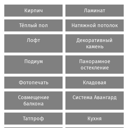
Кирпич
Ламинат
Тёплый пол
Натяжной потолок
Лофт
Декоративный
камень
Подиум
Панорамное
остекление
Фотопечать
Кладовая
Совмещение
Система Авангард
балкона
Татпроф
Кухня