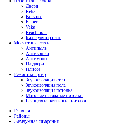
Пластиковые окна
Двери
Rehau
Brusbox
Ivaper
Veka
Reachmont
Калькулятор окон
Москитные сетки
Антипыль
Антикошка
Антимошка
На двери
Плиссе
Ремонт квартир
Звукоизоляция стен
Звукоизоляция пола
Звукоизоляция потолка
Матовые натяжные потолки
Глянцевые натяжные потолки
Главная
Районы
Жемчужная симфония