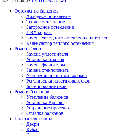
Технолог:
+7-911-760-92-40
Остекление балконов
Холодное остекление
Теплое остекление
Загородное остекление
ПВХ короба
Замена холодного остекления на теплое
Калькулятор тёплого остекления
Ремонт Окон
Замена уплотнителя
Установка откосов
Замена фурнитуры
Замена стеклопакета
Утепление пластиковых окон
Регулировка пластиковых окон
Бронирование окон
Ремонт балконов
Утепление балконов
Установка Крыши
Устранение протечек
Отделка балконов
Пластиковые окна
Двери
Rehau