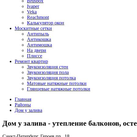
Brusbox
Ivaper
Veka
Reachmont
Калькулятор окон
Москитные сетки
Антипыль
Антикошка
Антимошка
На двери
Плиссе
Ремонт квартир
Звукоизоляция стен
Звукоизоляция пола
Звукоизоляция потолка
Матовые натяжные потолки
Глянцевые натяжные потолки
Главная
Районы
Дом у залива
Дом у залива - утепление балконов, ост
Санкт-Петербург, Героев пр., 18