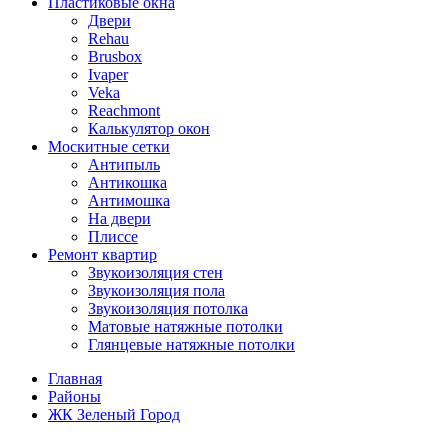
Пластиковые окна
Двери
Rehau
Brusbox
Ivaper
Veka
Reachmont
Калькулятор окон
Москитные сетки
Антипыль
Антикошка
Антимошка
На двери
Плиссе
Ремонт квартир
Звукоизоляция стен
Звукоизоляция пола
Звукоизоляция потолка
Матовые натяжные потолки
Глянцевые натяжные потолки
Главная
Районы
ЖК Зеленый Город