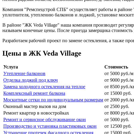
Компания "Ремспецстрой СПБ" осуществляет работы в районе "
уплотнителя, утеплению балконов и лоджий, установке москит
В районе "ЖК Veda Village" наша компания производит регуляр
называем конечные цены. После приезда замерщика стоимость 
Разработаем рабочий проект по замене остекления, а также про
Цены в ЖК Veda Village
Услуга
Стоимость
Утепление балконов
от 5000 руб./м
Отделка лоджий под ключ
от 9000 руб./м
Замена холодного остекления на теплое
от 8500 руб./к
Комплексный ремонт балкона
от 15000 руб.
Москитные сетки по индивидуальным размерам
от 2000 руб./к
Оконный мастер вызов на дом
от 2500 руб.
Ремонт квартир в новостройках
от 8000 руб./к
Ремонт и сервисное обслуживание окон
от 5000 руб.
Производство и установка пластиковых окон
от 12500 руб.
Устранение протечек фасадного остекления
от 15000 руб.