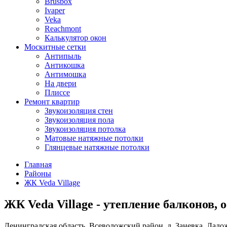
Brusbox
Ivaper
Veka
Reachmont
Калькулятор окон
Москитные сетки
Антипыль
Антикошка
Антимошка
На двери
Плиссе
Ремонт квартир
Звукоизоляция стен
Звукоизоляция пола
Звукоизоляция потолка
Матовые натяжные потолки
Глянцевые натяжные потолки
Главная
Районы
ЖК Veda Village
ЖК Veda Village - утепление балконов, 
Ленинградская область, Всеволожский район, д. Заневка, Ладож