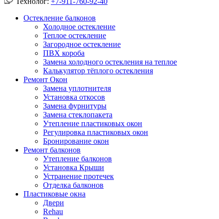
Технолог:
+7-911-760-92-40
Остекление балконов
Холодное остекление
Теплое остекление
Загородное остекление
ПВХ короба
Замена холодного остекления на теплое
Калькулятор тёплого остекления
Ремонт Окон
Замена уплотнителя
Установка откосов
Замена фурнитуры
Замена стеклопакета
Утепление пластиковых окон
Регулировка пластиковых окон
Бронирование окон
Ремонт балконов
Утепление балконов
Установка Крыши
Устранение протечек
Отделка балконов
Пластиковые окна
Двери
Rehau