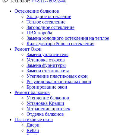
Технолог:
+7-911-760-92-40
Остекление балконов
Холодное остекление
Теплое остекление
Загородное остекление
ПВХ короба
Замена холодного остекления на теплое
Калькулятор тёплого остекления
Ремонт Окон
Замена уплотнителя
Установка откосов
Замена фурнитуры
Замена стеклопакета
Утепление пластиковых окон
Регулировка пластиковых окон
Бронирование окон
Ремонт балконов
Утепление балконов
Установка Крыши
Устранение протечек
Отделка балконов
Пластиковые окна
Двери
Rehau