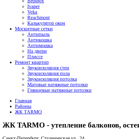
Brusbox
Ivaper
Veka
Reachmont
Калькулятор окон
Москитные сетки
Антипыль
Антикошка
Антимошка
На двери
Плиссе
Ремонт квартир
Звукоизоляция стен
Звукоизоляция пола
Звукоизоляция потолка
Матовые натяжные потолки
Глянцевые натяжные потолки
Главная
Районы
ЖК TARMO
ЖК TARMO - утепление балконов, остек
Санкт-Петербург, Студенческая ул., 24