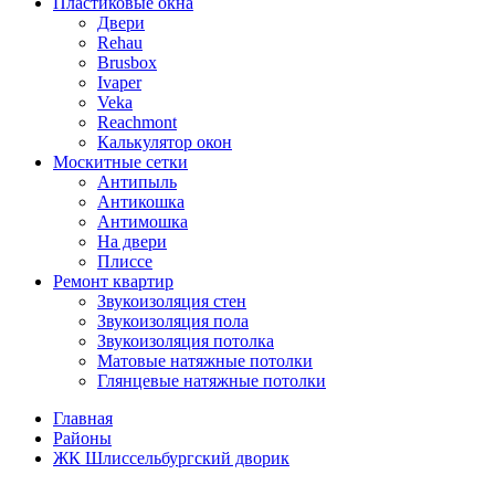
Пластиковые окна
Двери
Rehau
Brusbox
Ivaper
Veka
Reachmont
Калькулятор окон
Москитные сетки
Антипыль
Антикошка
Антимошка
На двери
Плиссе
Ремонт квартир
Звукоизоляция стен
Звукоизоляция пола
Звукоизоляция потолка
Матовые натяжные потолки
Глянцевые натяжные потолки
Главная
Районы
ЖК Шлиссельбургский дворик