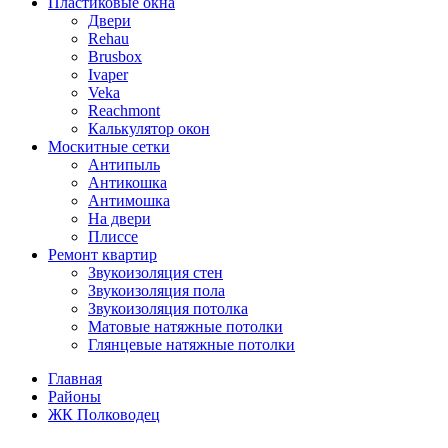
Пластиковые окна
Двери
Rehau
Brusbox
Ivaper
Veka
Reachmont
Калькулятор окон
Москитные сетки
Антипыль
Антикошка
Антимошка
На двери
Плиссе
Ремонт квартир
Звукоизоляция стен
Звукоизоляция пола
Звукоизоляция потолка
Матовые натяжные потолки
Глянцевые натяжные потолки
Главная
Районы
ЖК Полководец