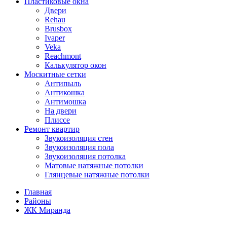
Пластиковые окна
Двери
Rehau
Brusbox
Ivaper
Veka
Reachmont
Калькулятор окон
Москитные сетки
Антипыль
Антикошка
Антимошка
На двери
Плиссе
Ремонт квартир
Звукоизоляция стен
Звукоизоляция пола
Звукоизоляция потолка
Матовые натяжные потолки
Глянцевые натяжные потолки
Главная
Районы
ЖК Миранда