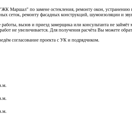
"ЖК Маршал" по замене остекления, ремонту окон, устранению 
ных сеток, ремонту фасадных конструкций, шумоизоляции и зву
аботы, вызов и приезд замерщика или консультанта не займёт 
работ не увеличивается. Для получения расчёта Вы можете обра
ведём согласование проекта с УК и подрядчиком.
в.м.
в.м.
в.м.