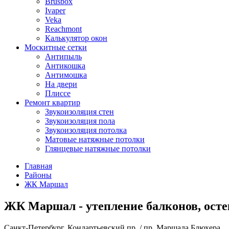
Brusbox
Ivaper
Veka
Reachmont
Калькулятор окон
Москитные сетки
Антипыль
Антикошка
Антимошка
На двери
Плиссе
Ремонт квартир
Звукоизоляция стен
Звукоизоляция пола
Звукоизоляция потолка
Матовые натяжные потолки
Глянцевые натяжные потолки
Главная
Районы
ЖК Маршал
ЖК Маршал - утепление балконов, осте
Санкт-Петербург, Кондартьевский пр. / пр. Маршала Блюхера