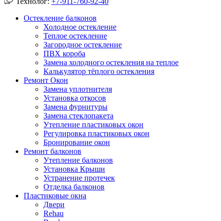
Технолог:
+7-911-760-92-40
Остекление балконов
Холодное остекление
Теплое остекление
Загородное остекление
ПВХ короба
Замена холодного остекления на теплое
Калькулятор тёплого остекления
Ремонт Окон
Замена уплотнителя
Установка откосов
Замена фурнитуры
Замена стеклопакета
Утепление пластиковых окон
Регулировка пластиковых окон
Бронирование окон
Ремонт балконов
Утепление балконов
Установка Крыши
Устранение протечек
Отделка балконов
Пластиковые окна
Двери
Rehau