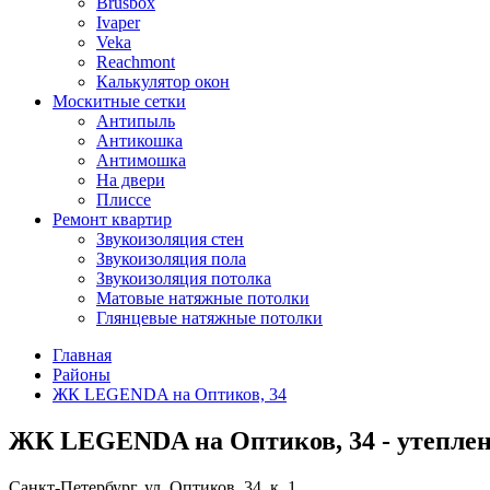
Brusbox
Ivaper
Veka
Reachmont
Калькулятор окон
Москитные сетки
Антипыль
Антикошка
Антимошка
На двери
Плиссе
Ремонт квартир
Звукоизоляция стен
Звукоизоляция пола
Звукоизоляция потолка
Матовые натяжные потолки
Глянцевые натяжные потолки
Главная
Районы
ЖК LEGENDA на Оптиков, 34
ЖК LEGENDA на Оптиков, 34 - утеплени
Санкт-Петербург, ул. Оптиков, 34, к. 1