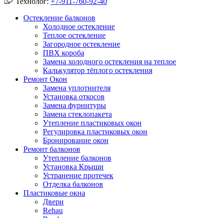
Технолог:
+7-911-760-92-40
Остекление балконов
Холодное остекление
Теплое остекление
Загородное остекление
ПВХ короба
Замена холодного остекления на теплое
Калькулятор тёплого остекления
Ремонт Окон
Замена уплотнителя
Установка откосов
Замена фурнитуры
Замена стеклопакета
Утепление пластиковых окон
Регулировка пластиковых окон
Бронирование окон
Ремонт балконов
Утепление балконов
Установка Крыши
Устранение протечек
Отделка балконов
Пластиковые окна
Двери
Rehau