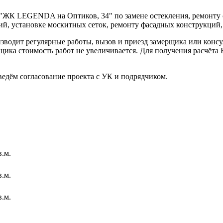
"ЖК LEGENDA на Оптиков, 34" по замене остекления, ремонту 
ий, установке москитных сеток, ремонту фасадных конструкций
одит регулярные работы, вызов и приезд замерщика или консу
щика стоимость работ не увеличивается. Для получения расчёта
ведём согласование проекта с УК и подрядчиком.
в.м.
в.м.
в.м.