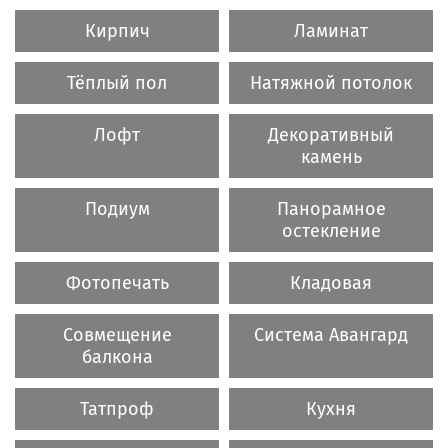
Кирпич
Ламинат
Тёплый пол
Натяжной потолок
Лофт
Декоративный
камень
Подиум
Панорамное
остекление
Фотопечать
Кладовая
Совмещение
Система Авангард
балкона
Татпроф
Кухня