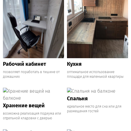
Рабочий кабинет
Кухня
позволяет поработать в тишине от
оптимальное использование
домашних
площади для маленькой квартиры
Спальня
Хранение вещей
идеальное место для сна или для
размещения гостей
возможна реализация подиума или
отдельной кладовки с дверью