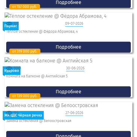
Подробнее
от 157 000 руб.
88
09-07-2026
Парнас
Тёплое остекление @ Фёдора Абрамова, 4
Подробнее
от 319 000 руб.
100
30-06-2026
Кудрово
Комната на балконе @ Английская 5
Подробнее
от 139 000 руб.
94
27-06-2026
ЖК ЦДС Чёрная речка
Замена остекления @ Белоостровская
Подробнее