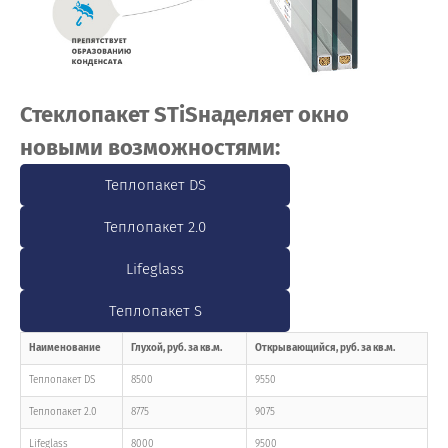
Стеклопакет STiS
наделяет окно
новыми возможностями:
Теплопакет DS
Теплопакет 2.0
Lifeglass
Тeплопакет S
Наименование
Глухой, руб. за кв.м.
Открывающийся, руб. за кв.м.
Теплопакет DS
8500
9550
Теплопакет 2.0
8775
9075
Lifeglass
8000
9500