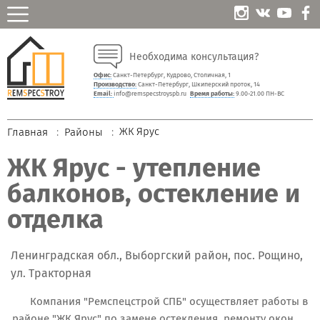
Необходима консультация?
Офис:
Санкт-Петербург, Кудрово, Столичная, 1
Производство:
Санкт-Петербург, Шкиперский проток, 14
Email:
info@remspecstroyspb.ru
Время работы:
9.00-21.00 ПН-ВС
ЖК Ярус
Главная
Районы
ЖК Ярус - утепление
балконов, остекление и
отделка
Ленинградская обл., Выборгский район, пос. Рощино,
ул. Тракторная
Компания "Ремспецстрой СПБ" осуществляет работы в
районе "ЖК Ярус" по замене остекления, ремонту окон,