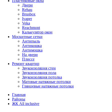
Пластиковые окна
Двери
Rehau
Brusbox
Ivaper
Veka
Reachmont
Калькулятор окон
Москитные сетки
Антипыль
Антикошка
Антимошка
На двери
Плиссе
Ремонт квартир
Звукоизоляция стен
Звукоизоляция пола
Звукоизоляция потолка
Матовые натяжные потолки
Глянцевые натяжные потолки
Главная
Районы
ЖК All inclusive