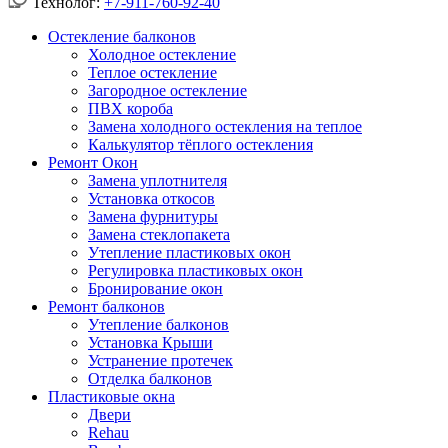
Технолог:
+7-911-760-92-40
Остекление балконов
Холодное остекление
Теплое остекление
Загородное остекление
ПВХ короба
Замена холодного остекления на теплое
Калькулятор тёплого остекления
Ремонт Окон
Замена уплотнителя
Установка откосов
Замена фурнитуры
Замена стеклопакета
Утепление пластиковых окон
Регулировка пластиковых окон
Бронирование окон
Ремонт балконов
Утепление балконов
Установка Крыши
Устранение протечек
Отделка балконов
Пластиковые окна
Двери
Rehau