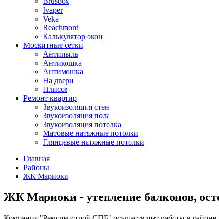
Brusbox
Ivaper
Veka
Reachmont
Калькулятор окон
Москитные сетки
Антипыль
Антикошка
Антимошка
На двери
Плиссе
Ремонт квартир
Звукоизоляция стен
Звукоизоляция пола
Звукоизоляция потолка
Матовые натяжные потолки
Глянцевые натяжные потолки
Главная
Районы
ЖК Мариоки
ЖК Мариоки - утепление балконов, ост
Компания "Ремспецстрой СПБ" осуществляет работы в районе 