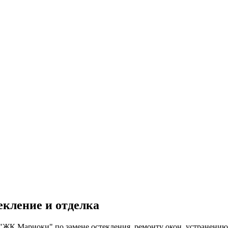
екление и отделка
"ЖК Мариоки" по замене остекления, ремонту окон, устранению