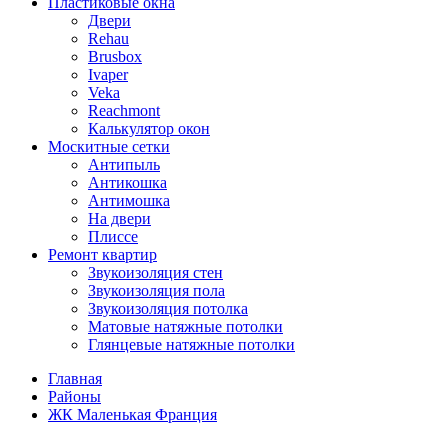
Пластиковые окна
Двери
Rehau
Brusbox
Ivaper
Veka
Reachmont
Калькулятор окон
Москитные сетки
Антипыль
Антикошка
Антимошка
На двери
Плиссе
Ремонт квартир
Звукоизоляция стен
Звукоизоляция пола
Звукоизоляция потолка
Матовые натяжные потолки
Глянцевые натяжные потолки
Главная
Районы
ЖК Маленькая Франция