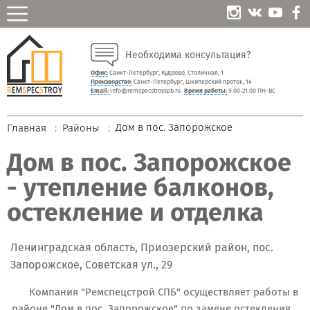
Необходима консультация?
Офис:
Санкт-Петербург, Кудрово, Столичная, 1
Производство:
Санкт-Петербург, Шкиперский проток, 14
Email:
info@remspecstroyspb.ru
Время работы:
9.00-21.00 ПН-ВС
Дом в пос. Запорожское
Главная
Районы
Дом в пос. Запорожское
- утепление балконов,
остекление и отделка
Ленинградская область, Приозерский район, пос.
Запорожское, Советская ул., 29
Компания "Ремспецстрой СПБ" осуществляет работы в
районе "Дом в пос. Запорожское" по замене остекления,