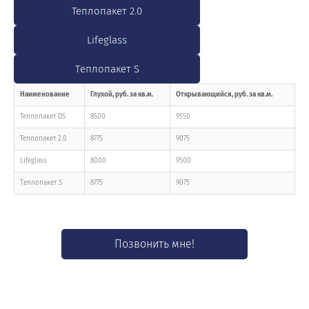
Теплопакет 2.0
Lifeglass
Тeплопакет S
Наименование
Глухой, руб. за кв.м.
Открывающийся, руб. за кв.м.
Теплопакет DS
8500
9550
Теплопакет 2.0
8775
9075
Lifeglass
8000
9500
Тeплопакет S
8775
9075
Позвонить мне!