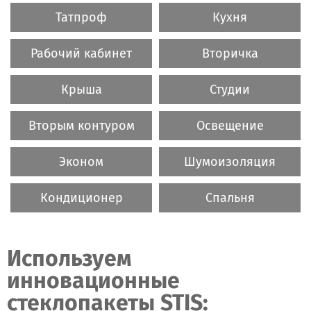
Татпроф
Кухня
Рабочий кабинет
Вторичка
Крыша
Студии
Вторым контуром
Освещение
Эконом
Шумоизоляция
Кондиционер
Спальня
Используем
инновационные
стеклопакеты STIS: