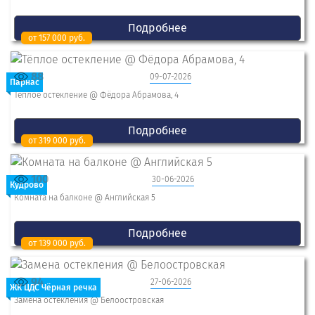
Подробнее
от 157 000 руб.
88
09-07-2026
Парнас
Тёплое остекление @ Фёдора Абрамова, 4
Подробнее
от 319 000 руб.
100
30-06-2026
Кудрово
Комната на балконе @ Английская 5
Подробнее
от 139 000 руб.
94
27-06-2026
ЖК ЦДС Чёрная речка
Замена остекления @ Белоостровская