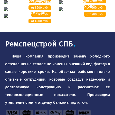
от 3500 руб.
от 2800 руб.
Утепление пластиковых
Регулировка
окон
пластиковых окон
от 8500 руб.
от 7500 руб.
Бронирование окон
от 199 руб.
от 1200 руб.
от 4000 руб.
Ремспецстрой СПБ
.
Наша компания производит замену холодного
остекления на теплое не изменяя внешний вид фасада в
самые короткие сроки. На объектах работают только
опытные сотрудники, которые создадут надежную и
долговечную конструкцию и рассчитают ее
теплоизоляционные показатели. Производим
утепление стен и отделку балкона под ключ.