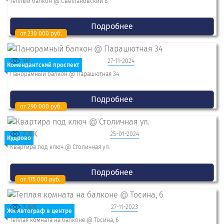
Теплый балкон @ Светлановский 8
Подробнее
от 230 000 руб.
1K
27-11-2024
Комендантский проспект
Панорамный балкон @ Парашютная 34
Подробнее
от 290 000 руб.
2.5K
25-01-2024
Кудрово
Квартира под ключ @ Столичная ул.
Подробнее
от 175 000 руб.
1.4K
27-11-2023
ЖК Автограф в центре
Теплая комната на балконе @ Тосина, 6