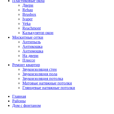
Пластиковые окна
Двери
Rehau
Brusbox
Ivaper
Veka
Reachmont
Калькулятор окон
Москитные сетки
Антипыль
Антикошка
Антимошка
На двери
Плиссе
Ремонт квартир
Звукоизоляция стен
Звукоизоляция пола
Звукоизоляция потолка
Матовые натяжные потолки
Глянцевые натяжные потолки
Главная
Районы
Дом с фонтаном