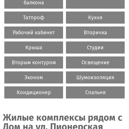
балкона
Татпроф
Кухня
Рабочий кабинет
Вторичка
Крыша
Студии
Вторым контуром
Освещение
Эконом
Шумоизоляция
Кондиционер
Спальня
Жилые комплексы рядом c
Дом на ул. Пионерская