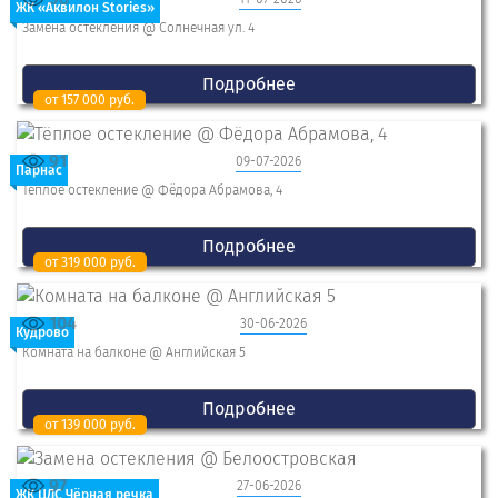
ЖК «Аквилон Stories»
Замена остекления @ Солнечная ул. 4
Подробнее
от 157 000 руб.
91
09-07-2026
Парнас
Тёплое остекление @ Фёдора Абрамова, 4
Подробнее
от 319 000 руб.
104
30-06-2026
Кудрово
Комната на балконе @ Английская 5
Подробнее
от 139 000 руб.
97
27-06-2026
ЖК ЦДС Чёрная речка