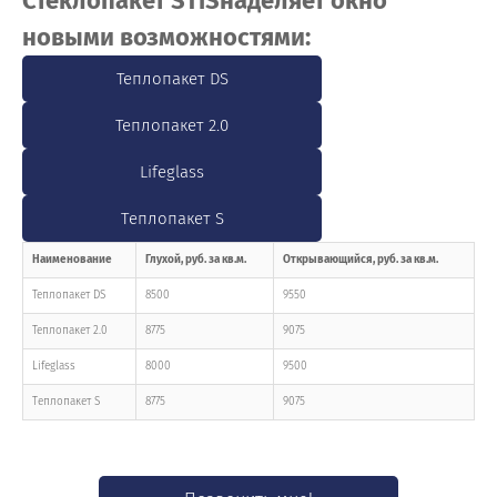
Стеклопакет STiS
наделяет окно
новыми возможностями:
Теплопакет DS
Теплопакет 2.0
Lifeglass
Тeплопакет S
Наименование
Глухой, руб. за кв.м.
Открывающийся, руб. за кв.м.
Теплопакет DS
8500
9550
Теплопакет 2.0
8775
9075
Lifeglass
8000
9500
Тeплопакет S
8775
9075