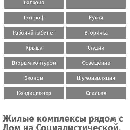
балкона
Татпроф
Кухня
Рабочий кабинет
Вторичка
Крыша
Студии
Вторым контуром
Освещение
Эконом
Шумоизоляция
Кондиционер
Спальня
Жилые комплексы рядом c
Дом на Социалистической,