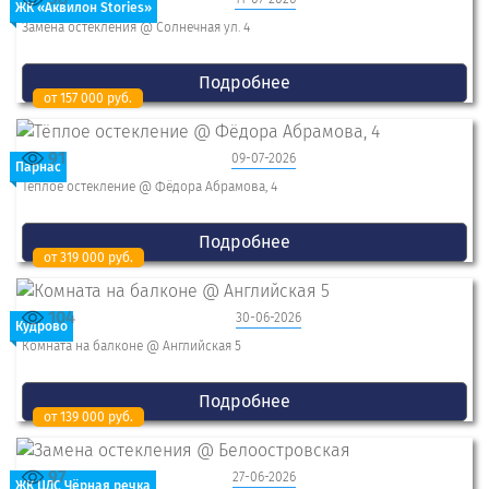
ЖК «Аквилон Stories»
Замена остекления @ Солнечная ул. 4
Подробнее
от 157 000 руб.
91
09-07-2026
Парнас
Тёплое остекление @ Фёдора Абрамова, 4
Подробнее
от 319 000 руб.
104
30-06-2026
Кудрово
Комната на балконе @ Английская 5
Подробнее
от 139 000 руб.
97
27-06-2026
ЖК ЦДС Чёрная речка