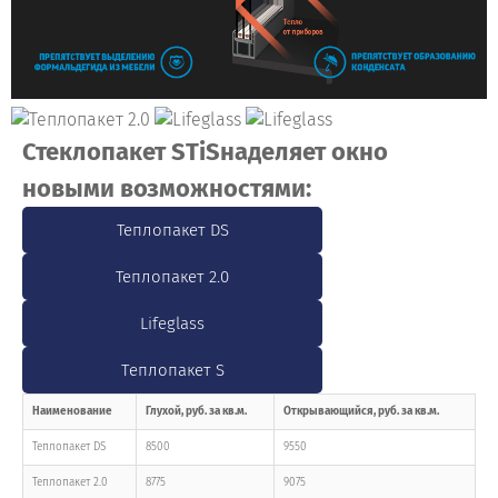
Стеклопакет STiS
наделяет окно
новыми возможностями:
Теплопакет DS
Теплопакет 2.0
Lifeglass
Тeплопакет S
Наименование
Глухой, руб. за кв.м.
Открывающийся, руб. за кв.м.
Теплопакет DS
8500
9550
Теплопакет 2.0
8775
9075