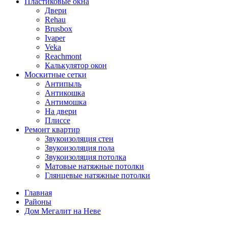
Пластиковые окна
Двери
Rehau
Brusbox
Ivaper
Veka
Reachmont
Калькулятор окон
Москитные сетки
Антипыль
Антикошка
Антимошка
На двери
Плиссе
Ремонт квартир
Звукоизоляция стен
Звукоизоляция пола
Звукоизоляция потолка
Матовые натяжные потолки
Глянцевые натяжные потолки
Главная
Районы
Дом Мегалит на Неве