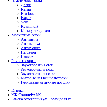
Пластиковые окна
Двери
Rehau
Brusbox
Ivaper
Veka
Reachmont
Калькулятор окон
Москитные сетки
Антипыль
Антикошка
Антимошка
На двери
Плиссе
Ремонт квартир
Звукоизоляция стен
Звукоизоляция пола
Звукоизоляция потолка
Матовые натяжные потолки
Глянцевые натяжные потолки
Главная
ЖК СолнцеPARK
Замена остекления @ Образцовая ул