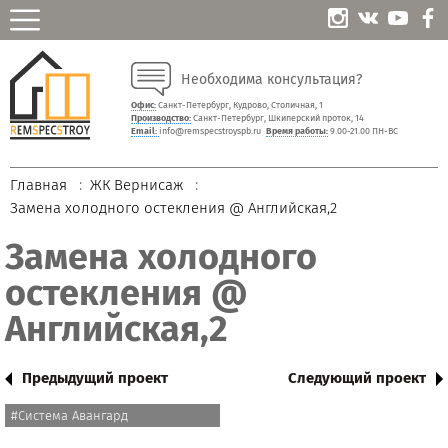
Необходима консультация?
Офис:
Санкт-Петербург, Кудрово, Столичная, 1
Производство:
Санкт-Петербург, Шкиперский проток, 14
Email:
info@remspecstroyspb.ru
Время работы:
9.00-21.00 ПН-ВС
Главная
ЖК Вернисаж
Замена холодного остекления @ Английская,2
Замена холодного
остекления @
Английская,2
Предыдущий проект
Следующий проект
#Система Авангард