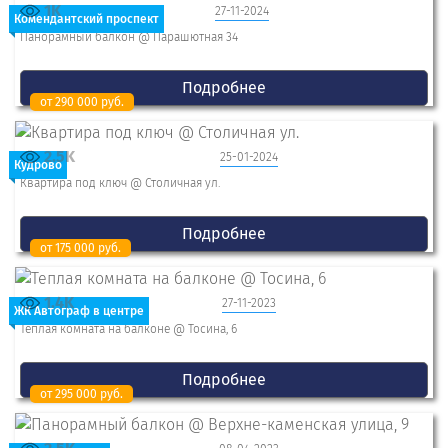
1K
27-11-2024
Комендантский проспект
Панорамный балкон @ Парашютная 34
Подробнее
от 290 000 руб.
2.5K
25-01-2024
Кудрово
Квартира под ключ @ Столичная ул.
Подробнее
от 175 000 руб.
1.4K
27-11-2023
ЖК Автограф в центре
Теплая комната на балконе @ Тосина, 6
Подробнее
от 295 000 руб.