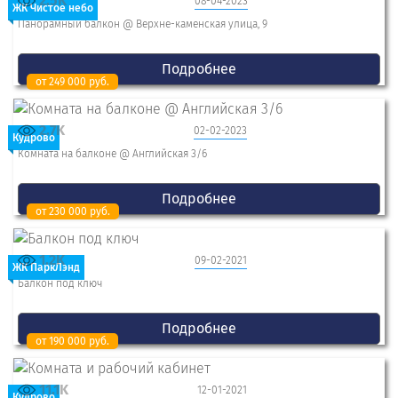
2.5K
08-04-2023
ЖК Чистое небо
Панорамный балкон @ Верхне-каменская улица, 9
Подробнее
от 249 000 руб.
2.7K
02-02-2023
Кудрово
Комната на балконе @ Английская 3/6
Подробнее
от 230 000 руб.
1.2K
09-02-2021
ЖК ПаркЛэнд
Балкон под ключ
Подробнее
от 190 000 руб.
11.1K
12-01-2021
Кудрово